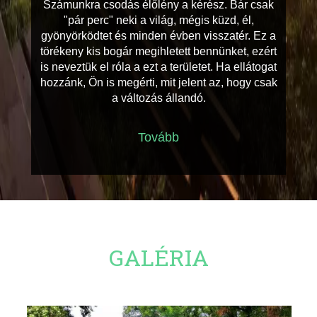
Számunkra csodás élőlény a kérész. Bár csak
"pár perc" neki a világ, mégis küzd, él,
gyönyörködtet és minden évben visszatér. Ez a
törékeny kis bogár megihletett bennünket, ezért
is neveztük el róla a ezt a területet. Ha ellátogat
hozzánk, Ön is megérti, mit jelent az, hogy csak
a változás állandó.
Tovább
GALÉRIA