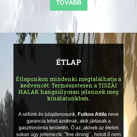
TOVÁBB
ÉTLAP
Étlapunkon mindenki megtalálhatja a
kedvencét. Természetesen a TISZAI
HALAK hangsúlyosan jelennek meg
kínálatunkban.
A séfünk és tulajdonosunk,
Futkos Attila
neve
garancia lehet azoknak, akik jártasak a
gasztronómia területén. Ő az, akinek az ételeit
sokan úgy jellemezik: "fine dining" , holott ő nem