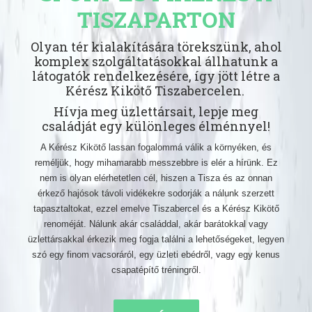
TISZAPARTON
Olyan tér kialakítására törekszünk, ahol
komplex szolgáltatásokkal állhatunk a
látogatók rendelkezésére, így jött létre a
Kérész Kikötő Tiszabercelen.
Hívja meg üzlettársait, lepje meg
családját egy különleges élménnyel!
A Kérész Kikötő lassan fogalommá válik a környéken, és
reméljük, hogy mihamarabb messzebbre is elér a hírünk. Ez
nem is olyan elérhetetlen cél, hiszen a Tisza és az onnan
érkező hajósok távoli vidékekre sodorják a nálunk szerzett
tapasztaltokat, ezzel emelve Tiszabercel és a Kérész Kikötő
renoméját. Nálunk akár családdal, akár barátokkal vagy
üzlettársakkal érkezik meg fogja találni a lehetőségeket, legyen
szó egy finom vacsoráról, egy üzleti ebédről, vagy egy kenus
csapatépítő tréningről.