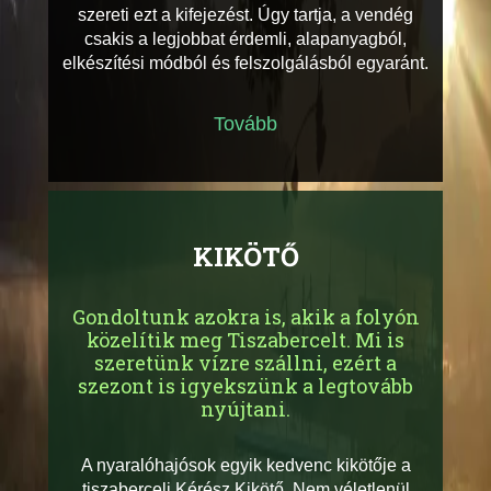
szereti ezt a kifejezést. Úgy tartja, a vendég
csakis a legjobbat érdemli, alapanyagból,
elkészítési módból és felszolgálásból egyaránt.
Tovább
KIKÖTŐ
Gondoltunk azokra is, akik a folyón
közelítik meg Tiszabercelt. Mi is
szeretünk vízre szállni, ezért a
szezont is igyekszünk a legtovább
nyújtani.
A nyaralóhajósok egyik kedvenc kikötője a
tiszaberceli Kérész Kikötő. Nem véletlenül