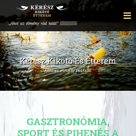
Kérész Kikötő És Étterem
Ahol az élmény rád talál
GASZTRONÓMIA,
SPORT ÉS PIHENÉS A