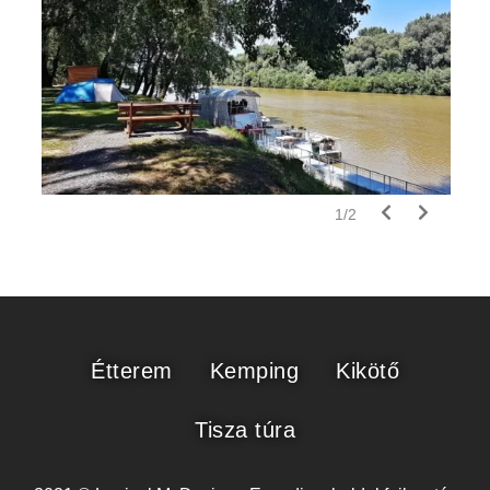
1
/
2
Étterem
Kemping
Kikötő
Tisza túra